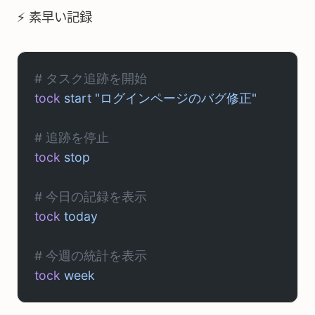
⚡ 素早い記録
# タスク追跡を開始
tock
 start
 "ログインページのバグ修正"
# 追跡を停止
tock
 stop
# 今日の記録を表示
tock
 today
# 今週の統計を表示
tock
 week