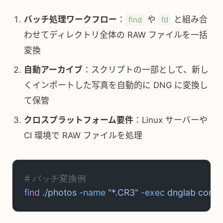
バッチ処理ワークフロー
：
や
と組み合
find
fd
わせてディレクトリ全体の RAW ファイルを一括
変換
自動アーカイブ
：スクリプトの一部として、新し
くインポートした写真を自動的に DNG に変換し
て保管
クロスプラットフォーム要件
：Linux サーバーや
CI 環境で RAW ファイルを処理
# バッチ変換例
find
 ./photos
 -name
 "*.CR3"
 -exec
 dnglab
 conve