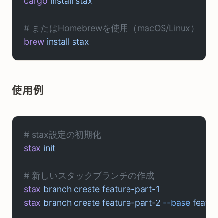
cargo
 install
 stax
# またはHomebrewを使用（macOS/Linux）
brew
 install
 stax
使用例
# stax設定の初期化
stax
 init
# 新しいスタックブランチの作成
stax
 branch
 create
 feature-part-1
stax
 branch
 create
 feature-part-2
 --base
 featu