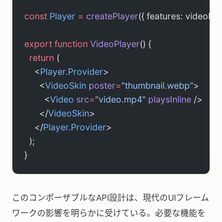
const
 Player
 =
 createPlayer
({ features: videoFea
export
 function
 VideoPlayer
() {
  return
 (
    <
Player.Provider
>
      <
VideoSkin
 poster
=
"thumbnail.webp"
>
        <
Video
 src
=
"video.mp4"
 playsInline
 />
      </
VideoSkin
>
    </
Player.Provider
>
  );
}
このコンポーザブルなAPI設計は、現代のUIフレーム
ワークの影響を明らかに受けている。必要な機能を