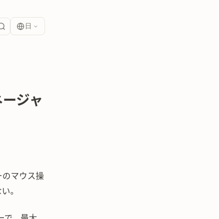
日
マネージャ
ーのマウス操
ない。
ーで、最大