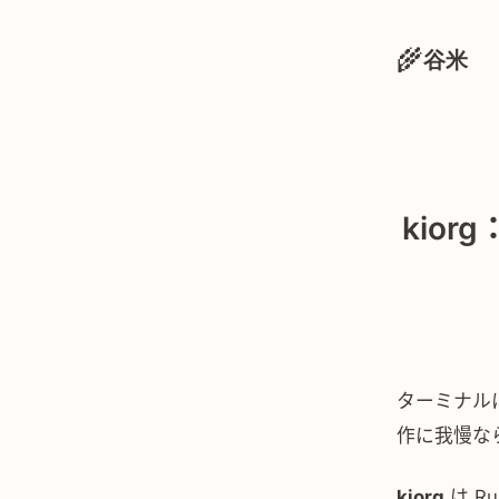
🌾
谷米
kior
ターミナル
作に我慢な
kiorg
は R