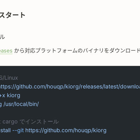
スタート
ル
eases
から対応プラットフォームのバイナリをダウンロー
S/Linux
https://github.com/houqp/kiorg/releases/latest/downlo
+x
 kiorg
g
 /usr/local/bin/
は cargo でインストール
nstall
 --git
 https://github.com/houqp/kiorg