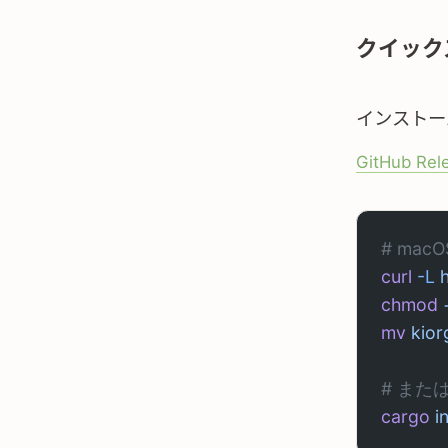
クイック
インストー
GitHub Rel
# macO
curl
 -L
 
chmod
 
mv
 kior
# また
cargo
 i