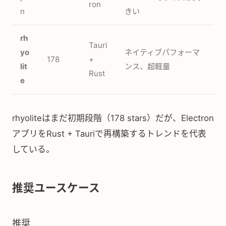
ron
n
きい
rh
Tauri
yo
ネイティブパフォーマ
178
+
lit
ンス、超軽量
Rust
e
rhyoliteはまだ初期段階（178 stars）だが、Electron
アプリをRust + Tauriで再構築するトレンドを代表
している。
推奨ユースケース
推奨