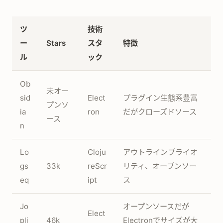
ツ
技術
ー
Stars
スタ
特徴
ル
ック
Ob
未オー
sid
Elect
プラグイン生態系豊富
プンソ
ia
ron
だがクローズドソース
ース
n
Lo
Cloju
アウトラインプライオ
gs
33k
reScr
リティ、オープンソー
eq
ipt
ス
Jo
オープンソースだが
Elect
pli
46k
Electronでサイズが大