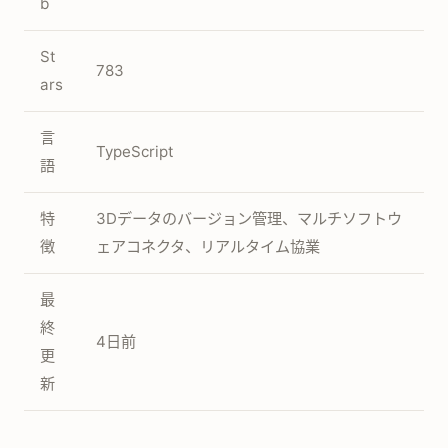
b
St
783
ars
言
TypeScript
語
特
3Dデータのバージョン管理、マルチソフトウ
徴
ェアコネクタ、リアルタイム協業
最
終
4日前
更
新