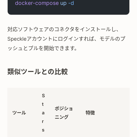
docker-compose
 up
 -d
対応ソフトウェアのコネクタをインストールし、
Speckleアカウントにログインすれば、モデルのプ
ッシュとプルを開始できます。
類似ツールとの比較
S
t
ポジショ
ツール
a
特徴
ニング
r
s