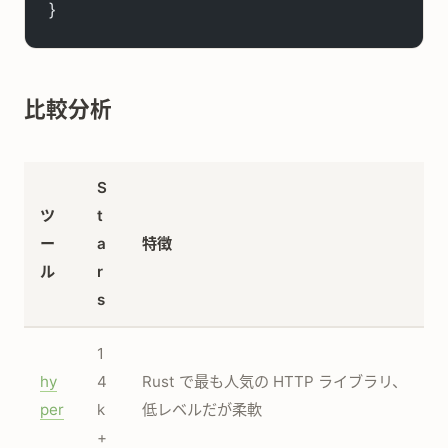
}
比較分析
S
ツ
t
ー
a
特徴
ル
r
s
1
hy
4
Rust で最も人気の HTTP ライブラリ、
per
k
低レベルだが柔軟
+