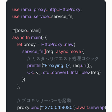
use
 rama
::
proxy
::
http
::
HttpProxy
;
use
 rama
::
service
::
service_fn;
#[tokio
::
main]
async
 fn
 main
() {
    let
 proxy 
=
 HttpProxy
::
new
(
        service_fn
(
|
req
|
 async
 move
 {
            // カスタムリクエスト処理ロジック
            println!
(
"Proxying: {}"
, req
.
uri
());
            Ok
::
<_, 
std
::
convert
::
Infallible
>(req)
        })
    );
    // プロキシサーバーを起動
    proxy
.
bind
(
"127.0.0.1:8080"
)
.await.
unwrap
();