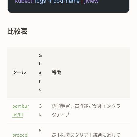
kubectl
 logs
 -f
 pod-name
 |
 jlview
比較表
S
t
ツール
a
特徴
r
s
pambur
3
機能豊富、高性能だが非インタラ
us/hl
k
クティブ
5
brocod
最小限でスクリプト統合に適して