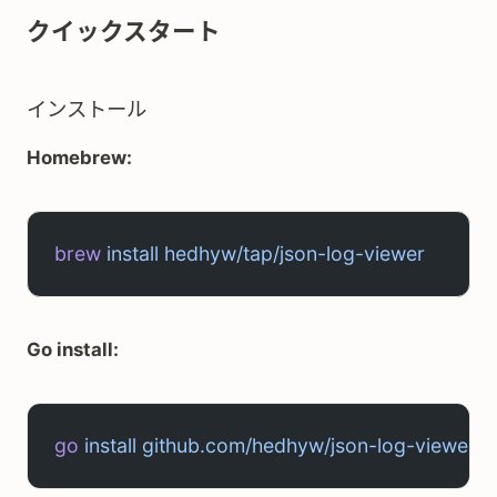
クイックスタート
インストール
Homebrew:
brew
 install
 hedhyw/tap/json-log-viewer
Go install:
go
 install
 github.com/hedhyw/json-log-viewer@l