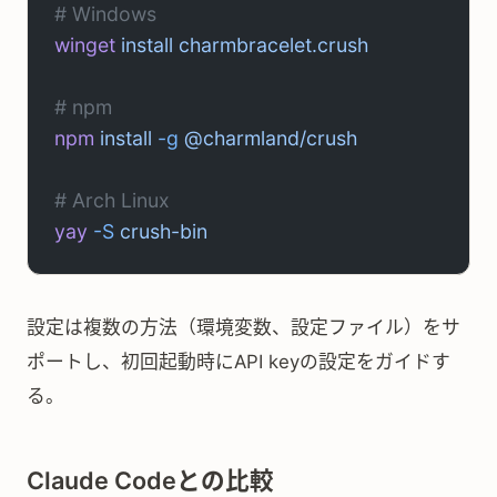
# Windows
winget
 install
 charmbracelet.crush
# npm
npm
 install
 -g
 @charmland/crush
# Arch Linux
yay
 -S
 crush-bin
設定は複数の方法（環境変数、設定ファイル）をサ
ポートし、初回起動時にAPI keyの設定をガイドす
る。
Claude Codeとの比較