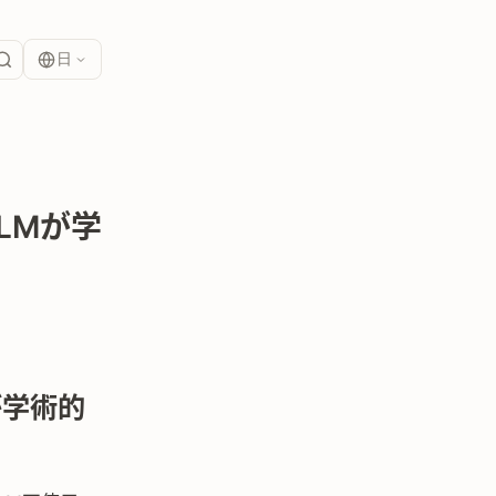
日
LLMが学
が学術的