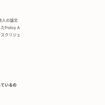
が他人の論文
licy A
デスクリジェ
しているの