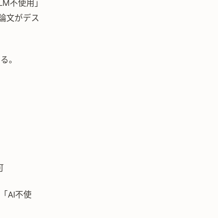
LM不使用」
稿論文がデス
いる。
可
「AI不使