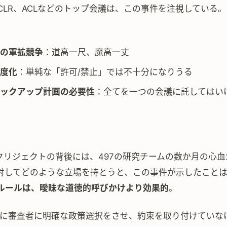
S、ICLR、ACLなどのトップ会議は、この事件を注視している
の軍拡競争
：道高一尺、魔高一丈
度化
：単純な「許可/禁止」では不十分になりうる
ックアップ計画の必要性
：全てを一つの会議に託してはい
スクリジェクトの背後には、497の研究チームの数か月の心
に対してどのような立場を持とうと、この事件が示したこと
ルールは、曖昧な道徳的呼びかけより効果的
。
事前に審査者に明確な政策選択をさせ、約束を取り付けていな