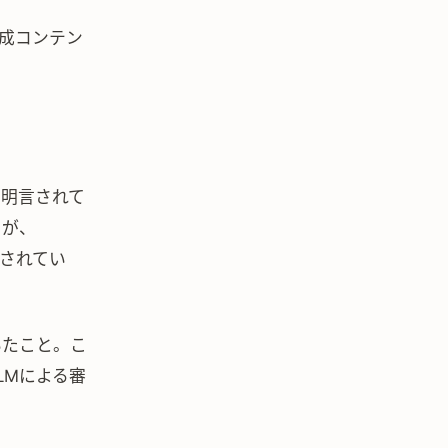
生成コンテン
と明言されて
）が、
されてい
いたこと。こ
LMによる審