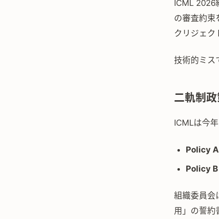
ICML 2
の審査約束
クリジェク
技術的ミス
二軌制政
ICMLは
Polic
Polic
組織委員会は
用」の誓約