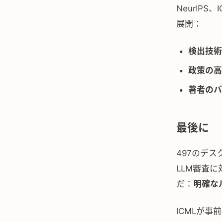
NeurIP
展開：
検出技術
政策の高
著者のバ
最後に
497のデ
LLM審査
だ：
明確な
ICMLが