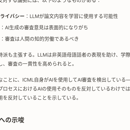
に反対する論拠には、以下のようなものがある：
ライバシー
：LLMが論文内容を学習に使用する可能性
：AI生成の審査意見は表面的になりがち
：審査は人間の知的労働であるべき
持派も主張する。LLMは非英語母語話者の表現を助け、学
し、審査の一貫性を高められると。
ことに、ICML自身がAIを使用してAI審査を検出している
プロセスにおけるAIの使用そのものを反対しているわけで
用を反対していることを示している。
への示唆