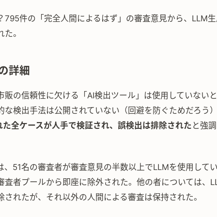
？795件の「完全人間によるはず」の審査意見から、LLM
れた。
の詳細
市販の信頼性に欠ける「AI検出ツール」は使用していない
的な検出手法は公開されていない（回避を防ぐためだろう
dされた全ケースが人手で検証され、誤検出は排除された
と強調
は、51名の審査者が審査意見の半数以上でLLMを使用して
審査者プールから即座に除外された。他の者については、L
除されたが、それ以外の人間による審査は保持された。