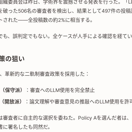
026組織委員会は昨日、学術界を震撼させる発表を行った。「L
を破った506名の審査者を検出し、結果として497件の投
トされた——全投稿数の約2%に相当する。
でも、誤判定でもない。全ケースが人手による確認を経て
策の狙い
今年、革新的な二軌制審査政策を採用した：
y A（保守派）
：審査へのLLM使用を完全禁止
y B（開放派）
：論文理解や審査意見の推敲へのLLM使用を許
審査者に自主的な選択を委ねた。Policy Aを選んだ者は、
書に署名したも同然だ。