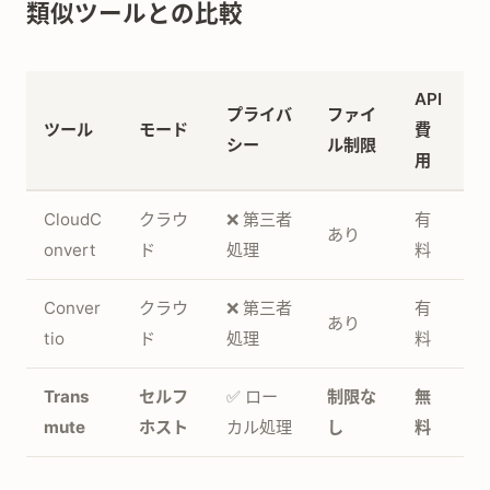
類似ツールとの比較
API
プライバ
ファイ
ツール
モード
費
シー
ル制限
用
CloudC
クラウ
❌ 第三者
有
あり
onvert
ド
処理
料
Conver
クラウ
❌ 第三者
有
あり
tio
ド
処理
料
Trans
セルフ
✅ ロー
制限な
無
mute
ホスト
カル処理
し
料