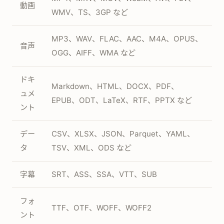
動画
WMV、TS、3GP など
MP3、WAV、FLAC、AAC、M4A、OPUS、
音声
OGG、AIFF、WMA など
ドキ
Markdown、HTML、DOCX、PDF、
ュメ
EPUB、ODT、LaTeX、RTF、PPTX など
ント
デー
CSV、XLSX、JSON、Parquet、YAML、
タ
TSV、XML、ODS など
字幕
SRT、ASS、SSA、VTT、SUB
フォ
TTF、OTF、WOFF、WOFF2
ント