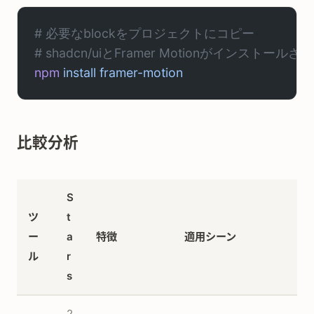
# 必要なblockをプロジェクトにコピー
# shadcn/uiとFramer Motionがインスト
npm
 install
 framer-motion
比較分析
S
ツ
t
ー
a
特徴
適用シーン
ル
r
s
2