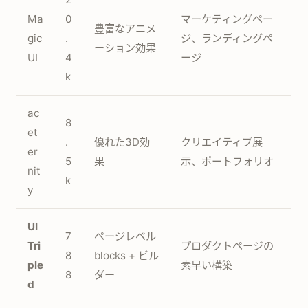
Ma
0
マーケティングペー
豊富なアニメ
gic
.
ジ、ランディングペ
ーション効果
UI
4
ージ
k
ac
8
et
.
優れた3D効
クリエイティブ展
er
5
果
示、ポートフォリオ
nit
k
y
UI
7
ページレベル
Tri
プロダクトページの
8
blocks + ビル
ple
素早い構築
8
ダー
d