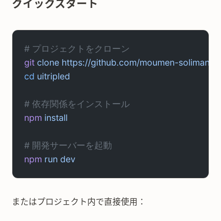
クイックスタート
# プロジェクトをクローン
git
 clone
 https://github.com/moumen-soliman/uit
cd
 uitripled
# 依存関係をインストール
npm
 install
# 開発サーバーを起動
npm
 run
 dev
またはプロジェクト内で直接使用：