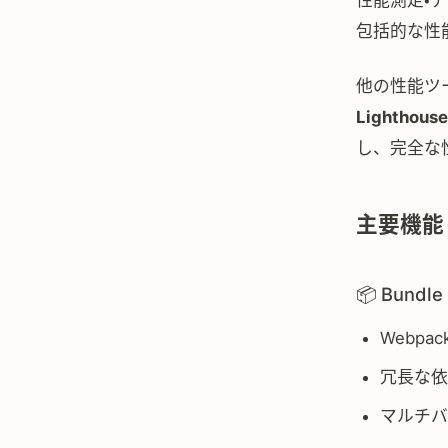
性能測定・
包括的な性
他の性能ツー
Lightho
し、完全な
主要機能
📦 Bundl
Webp
冗長な依
マルチバ