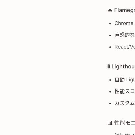
🔥 Flam
Chrome
直感的な
Reac
🚦 Lighth
自動 Li
性能スコ
カスタム
📊 性能モ