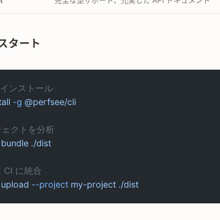
t
完全な型サポート、充実した API ドキュメント
スタート
I をインストール
tall
 -g
 @perfsee/cli
ジェクトを分析
 bundle
 ./dist
 CI に統合
 upload
 --project
 my-project
 ./dist