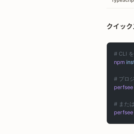
TypeScrip
クイック
# CL
npm
 ins
# プロ
perfsee
# または
perfsee