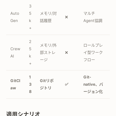
3
Auto
5
メモリ/対
マルチ
❌
Gen
k
話履歴
Agent協調
+
2
メモリ/外
ロールプレ
Crew
5
部ストレ
❌
イ型ワーク
AI
k
ージ
フロー
+
1
Git-
GitCl
Gitリポ
3
✅
native、バ
aw
ジトリ
8
ージョン化
適用シナリオ