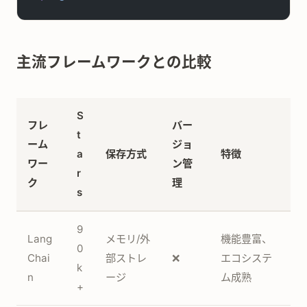
主流フレームワークとの比較
S
フレ
バー
t
ーム
ジョ
a
保存方式
特徴
ワー
ン管
r
ク
理
s
9
Lang
メモリ/外
機能豊富、
0
Chai
部ストレ
❌
エコシステ
k
n
ージ
ム成熟
+