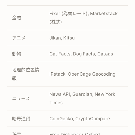
Fixer (為替レート), Marketstack
金融
(株式)
アニメ
Jikan, Kitsu
動物
Cat Facts, Dog Facts, Cataas
地理的位置情
IPstack, OpenCage Geocoding
報
News API, Guardian, New York
ニュース
Times
暗号通貨
CoinGecko, CryptoCompare
辞書
Free Dictionary, Oxford