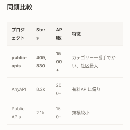
同類比較
プロジ
Star
AP
特徴
ェクト
s
I数
15
public-
409,
カテゴリー一番手でか
00
apis
830
い、社区最大
+
20
AnyAPI
8.2k
有料APIに偏り
0+
Public
15
2.1k
規模较小
APIs
0+