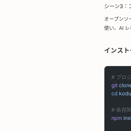
シーン3：
オープンソ
使い、AI
インスト
# プロ
git
 clon
cd
 kodu
# 依存
npm
 ins