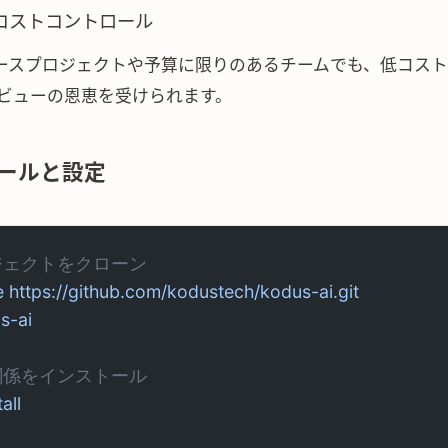
コストコントロール
ースプロジェクトや予算に限りのあるチームでも、低コス
 レビューの恩恵を受けられます。
ールと設定
ジェクトをクローン
e
 https://github.com/kodustech/kodus-ai.git
s-ai
関係をインストール
tall