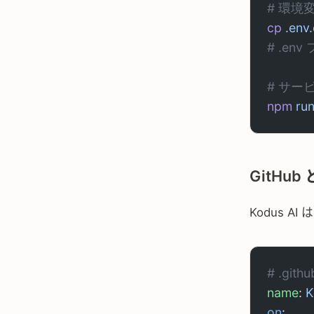
# 環境
cp
 .env
# .en
# サー
npm
 ru
GitHub
Kodus A
# .gith
name
: 
K
on
: