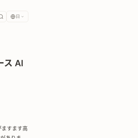
日
ス AI
がますます高