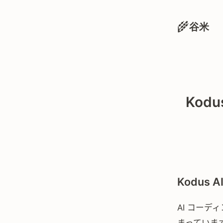
🌾
谷米
Kod
Kodus 
AI コー