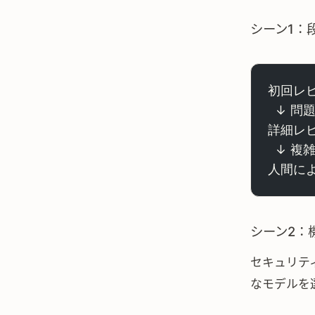
シーン1：
初回レビ
  ↓ 問
詳細レビ
  ↓ 
人間によ
シーン2：
セキュリテ
なモデルを