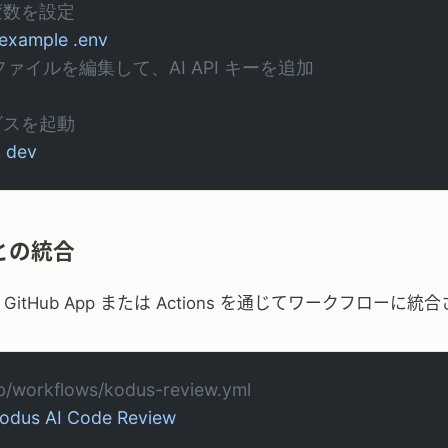
変数を設定
.example
 .env
v ファイルを編集して、AI API キーを追加
ビスを起動
n
 dev
 との統合
I は GitHub App または Actions を通じてワークフローに
ub/workflows/kodus-review.yml
odus AI Code Review