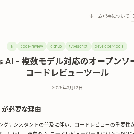
ホーム
記事
について
ai
code-review
github
typescript
developer-tools
us AI - 複数モデル対応のオープンソー
コードレビューツール
2026年3月12日
AI が必要な理由
ディングアシスタントの普及に伴い、コードレビューの重要性