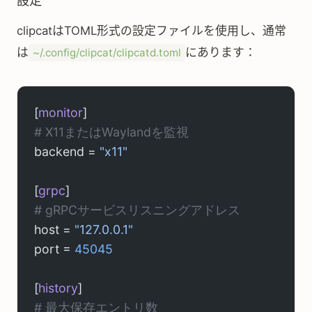
設定
clipcatはTOML形式の設定ファイルを使用し、通常
は
にあります：
~/.config/clipcat/clipcatd.toml
[
monitor
]
# X11またはWaylandを監視
backend = 
"x11"
[
grpc
]
# gRPCサービスリスニングアドレス
host = 
"127.0.0.1"
port = 
45045
[
history
]
# 最大保存エントリ数