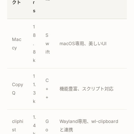
クト
r
s
1
8
S
Mac
.
w
macOS専用、美しいUI
cy
8
ift
k
1
C
Copy
1.
+
機能豊富、スクリプト対応
Q
3
+
k
1.
cliphi
G
Wayland専用、wl-clipboard
4
st
o
と連携
k