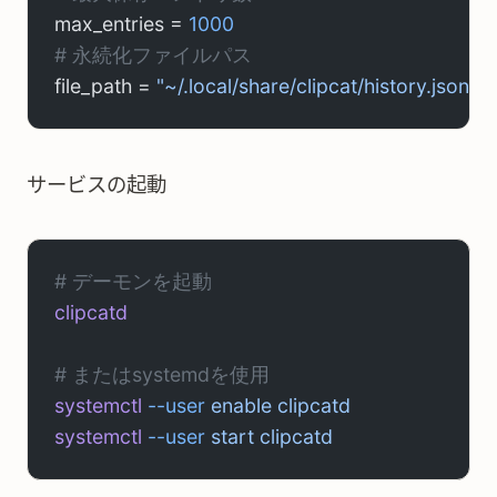
max_entries = 
1000
# 永続化ファイルパス
file_path = 
"~/.local/share/clipcat/history.json"
サービスの起動
# デーモンを起動
clipcatd
# またはsystemdを使用
systemctl
 --user
 enable
 clipcatd
systemctl
 --user
 start
 clipcatd